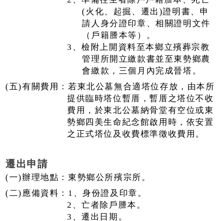
(火化、起掘、遷出)證明書、申
請人身分證印章、相關證明文件
（戶籍謄本等）。
3、檢附上開資料至本鄉立殯葬宗教
管理所開立繳款書並至東勢鄉農
會繳款，三個月內完成晉塔。
(五)有關費用：若東北公墓無合適塔位存放，由本所
提供臨時塔位暫厝，暫厝之塔位不收
費用，於東北公墓納骨堂有空位或東
勢鄉四美生命紀念館啟用時，依安置
之正式塔位及收費標準徵收費用。
遷出申請
(一)辦理地點：東勢鄉公所殯宗所。
(二)應備資料：1、身份證及印章。
2、亡者除戶謄本。
3、遷出日期。