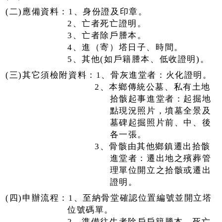
(二)應備資料：1、身份證及印章。
2、亡者死亡證明。
3、亡者除戶謄本。
4、進（寄）塔日子、時間。
5、其他(如戶籍謄本、低收證明)。
(三)其它須檢附資料：1、骨灰進堂者：火化證明。
2、本鄉傳統公墓、私有土地
拾骸起事進堂者：起掘地
點現況照片，墳墓全景及
墓碑起掘照片前、中、後
各一張。
3、骨骸由其他鄉鎮遷出拾骸
進堂者：遷出地之殯葬管
理單位開立之拾骸或遷出
證明。
(四)申辦流程：1、至納骨堂確認位置編號並開立塔
位號碼單。
2、準備往生者除戶戶籍謄本、死亡