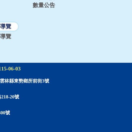
數量公告
導覽
導覽
115-06-03
01雲林縣東勢鄉所前街3號
18-20號
00號