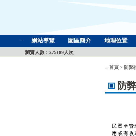
網站導覽
園區簡介
地理位置
:::
瀏覽人數：
275189
人次
首頁
>
防弊
:::
防
民眾至管
用或有收