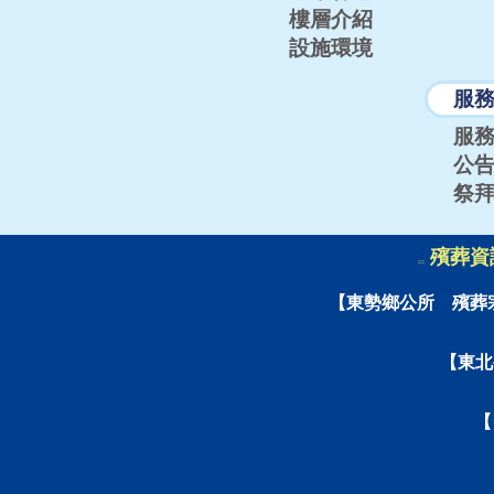
樓層介紹
設施環境
服
服
公
祭
殯葬資
:::
【東勢鄉公所 殯葬
【東北
【