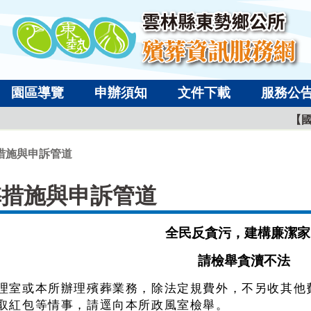
跳到主要內容區塊
園區導覽
申辦須知
文件下載
服務公
【國
措施與申訴管道
弊措施與申訴管道
全民反貪污，建構廉潔家
請檢舉貪瀆不法
理室或本所辦理殯葬業務，除法定規費外，不另收其他
取紅包等情事，請逕向本所政風室檢舉。